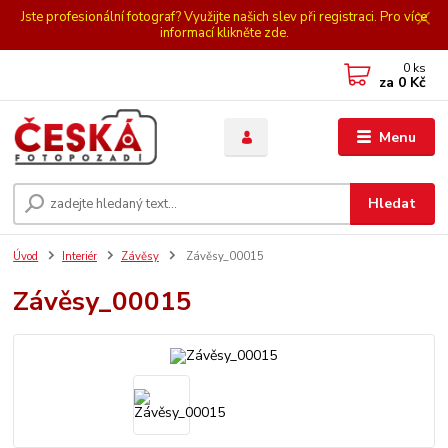
Jste profesionální fotograf? Využijte našich slev při registraci. Pro více
informací klikněte zde.
0
ks
za
0 Kč
Menu
Hledat
Úvod
Interiér
Závěsy
Závěsy_00015
Závěsy_00015