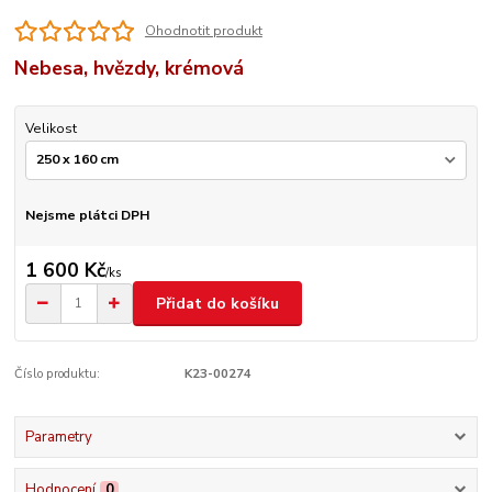
Ohodnotit produkt
Nebesa, hvězdy, krémová
Velikost
Nejsme plátci DPH
1 600 Kč
/
ks
Přidat do košíku
Číslo produktu:
K23-00274
Parametry
Hodnocení
0