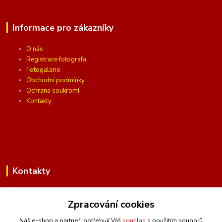
Informace pro zákazníky
O nás
Registrace fotografa
Fotogalerie
Obchodní podmínky
Ochrana soukromí
Kontakty
Kontakty
Zpracování cookies
(Po-Pá, 10 - 16 hod.)
Náš e-shop a partneři potřebují Váš
souhlas
s použitím souborů