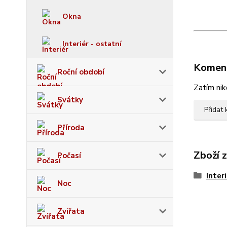
Okna
Interiér - ostatní
Komen
Roční období
Zatím nik
Svátky
Přidat
Příroda
Zboží 
Počasí
Inter
Noc
Zvířata