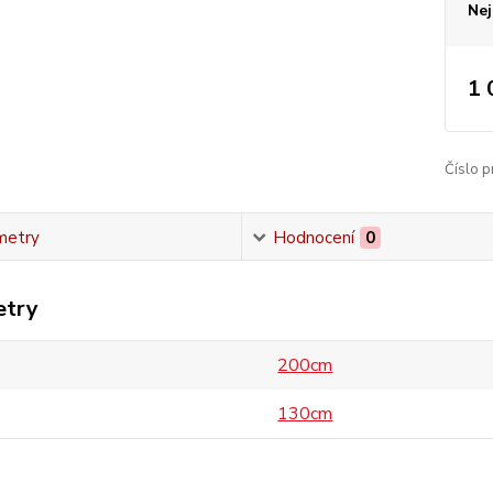
Nej
1 
Číslo p
metry
Hodnocení
0
etry
200cm
130cm