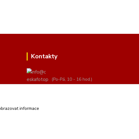
Kontakty
(Po-Pá, 10 - 16 hod.)
info@ceskafotopozadi.cz
obrazovat informace