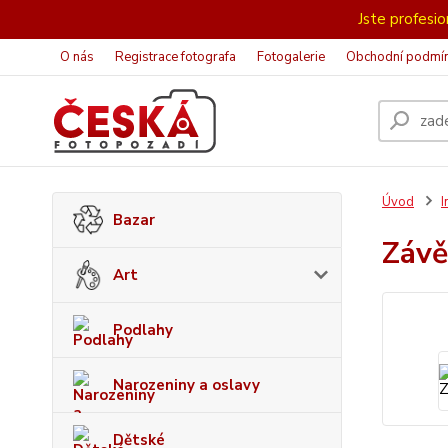
Jste profesion
O nás
Registrace fotografa
Fotogalerie
Obchodní podmí
Úvod
I
Bazar
Záv
Art
Podlahy
Narozeniny a oslavy
Dětské