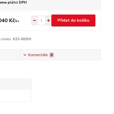
sme plátci DPH
040 Kč
Přidat do košíku
/
ks
roduktu:
K23-00359
Komentáře
0