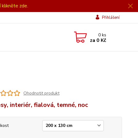
í klikněte zde.
Přihlášení
0
ks
za
0 Kč
Ohodnotit produkt
sy, interiér, fialová, temné, noc
ikost