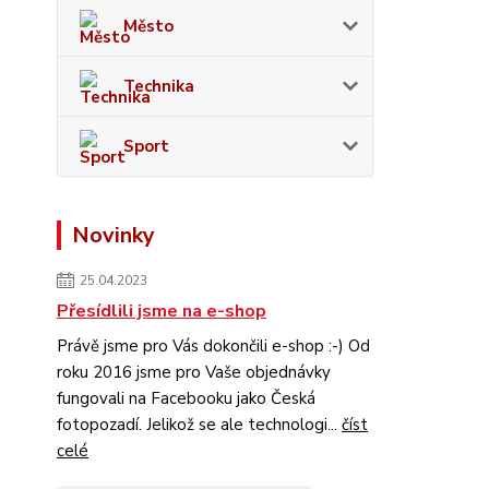
Město
Technika
Sport
Novinky
25.04.2023
Přesídlili jsme na e-shop
Právě jsme pro Vás dokončili e-shop :-) Od
roku 2016 jsme pro Vaše objednávky
fungovali na Facebooku jako Česká
fotopozadí. Jelikož se ale technologi...
číst
celé