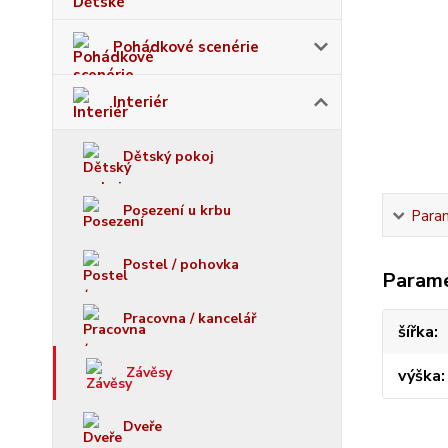
Pohádkové scenérie
Interiér
Dětský pokoj
Posezení u krbu
Para
Postel / pohovka
Param
Pracovna / kancelář
šířka
Závěsy
výška
Dveře