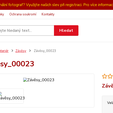
ální fotograf? Využijte našich slev při registraci. Pro více informac
nky
Ochrana soukromí
Kontakty
Hledat
nteriér
Závěsy
Závěsy_00023
ěsy_00023
Závě
Vel