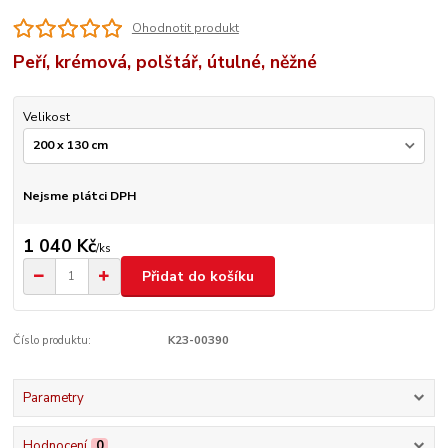
Ohodnotit produkt
Peří, krémová, polštář, útulné, něžné
Velikost
Nejsme plátci DPH
1 040 Kč
/
ks
Přidat do košíku
Číslo produktu:
K23-00390
Parametry
Hodnocení
0