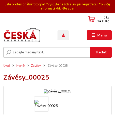
Jste profesionální fotograf? Využijte našich slev při registraci. Pro více
informací klikněte zde.
0
ks
za
0 Kč
Menu
Hledat
Úvod
Interiér
Závěsy
Závěsy_00025
Závěsy_00025