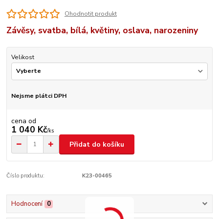
Ohodnotit produkt
Závěsy, svatba, bílá, květiny, oslava, narozeniny
Velikost
Nejsme plátci DPH
cena od
1 040 Kč
/
ks
Přidat do košíku
Číslo produktu:
K23-00465
Hodnocení
0