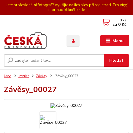
Jste profesionální fotograf? Využijte našich slev při registraci. Pro více
informací klikněte zde.
0
ks
za
0 Kč
Menu
Hledat
Úvod
Interiér
Závěsy
Závěsy_00027
Závěsy_00027