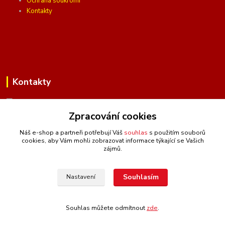
Ochrana soukromí
Kontakty
Kontakty
Zpracování cookies
(Po-Pá, 10 - 16 hod.)
Náš e-shop a partneři potřebují Váš
souhlas
s použitím souborů
cookies, aby Vám mohli zobrazovat informace týkající se Vašich
info@ceskafotopozadi.cz
zájmů.
Souhlasím
Nastavení
Souhlas můžete odmítnout
zde
.
Vytvořeno na
Eshop-rychle.cz