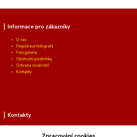
Informace pro zákazníky
O nás
Registrace fotografa
Fotogalerie
Obchodní podmínky
Ochrana soukromí
Kontakty
Kontakty
Zpracování cookies
(Po-Pá, 10 - 16 hod.)