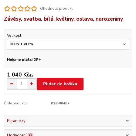
Ohodnotit produkt
Závěsy, svatba, bílá, květiny, oslava, narozeniny
Velikost
Nejsme plátci DPH
1 040 Kč
/
ks
Přidat do košíku
Číslo produktu:
K23-00467
Parametry
Hodnocení
0