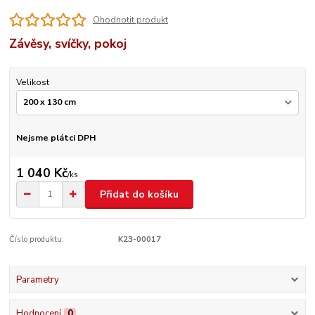
Ohodnotit produkt
Závěsy, svíčky, pokoj
Velikost
Nejsme plátci DPH
1 040 Kč
/
ks
Přidat do košíku
Číslo produktu:
K23-00017
Parametry
Hodnocení
0