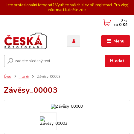
Jste profesionální fotograf? Využijte našich slev při registraci. Pro více
informací klikněte zde.
0
ks
za
0 Kč
Menu
Hledat
Úvod
Interiér
Závěsy_00003
Závěsy_00003