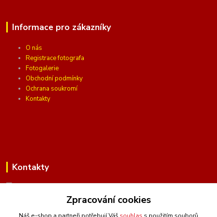
Informace pro zákazníky
O nás
Registrace fotografa
Fotogalerie
Obchodní podmínky
Ochrana soukromí
Kontakty
Kontakty
Zpracování cookies
(Po-Pá, 10 - 16 hod.)
Náš e-shop a partneři potřebují Váš
souhlas
s použitím souborů