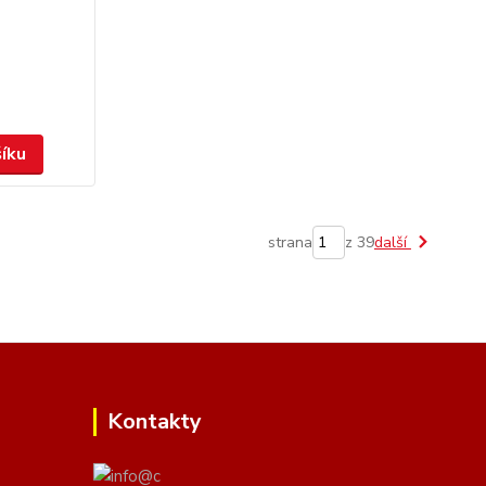
šíku
strana
z 39
další
Kontakty