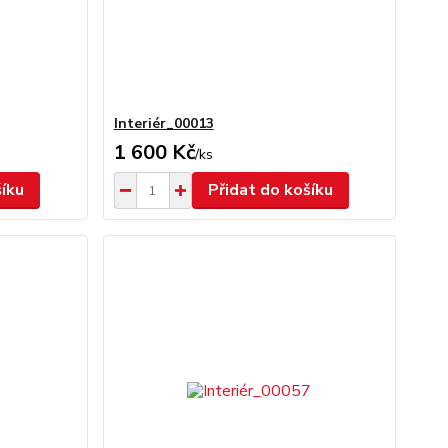
Interiér_00013
1 600 Kč
/
ks
šíku
Přidat do košíku