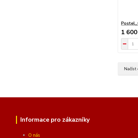
Postel_
1 600
Načíst 
Informace pro zákazníky
O nás