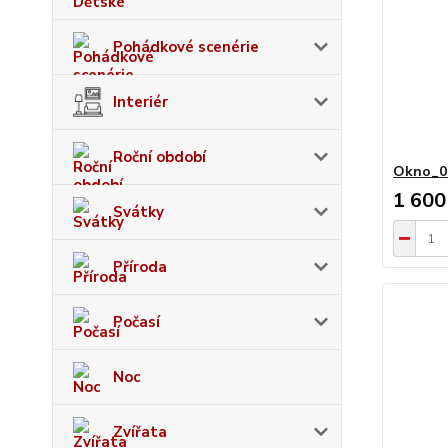
Pohádkové scenérie
Interiér
Roční období
Okno_0
1 600
Svátky
Příroda
Počasí
Noc
Zvířata