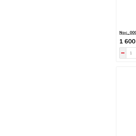
Noc_00
1 600