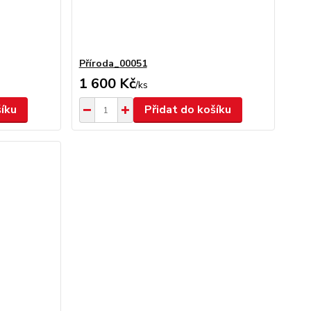
Příroda_00051
1 600 Kč
/
ks
šíku
Přidat do košíku