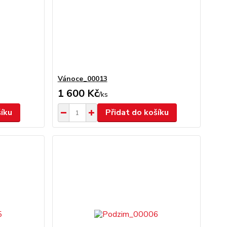
Vánoce_00013
1 600 Kč
/
ks
šíku
Přidat do košíku