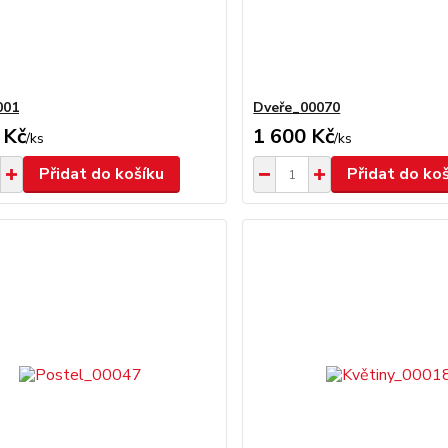
001
Dveře_00070
 Kč
1 600 Kč
/
ks
/
ks
Přidat do košíku
Přidat do ko