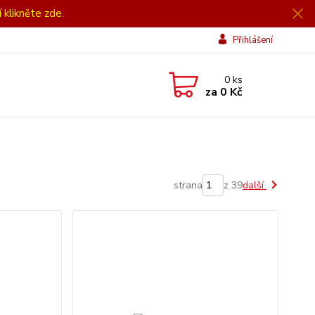
í klikněte zde.
Přihlášení
0
ks
za
0 Kč
strana
z 39
další