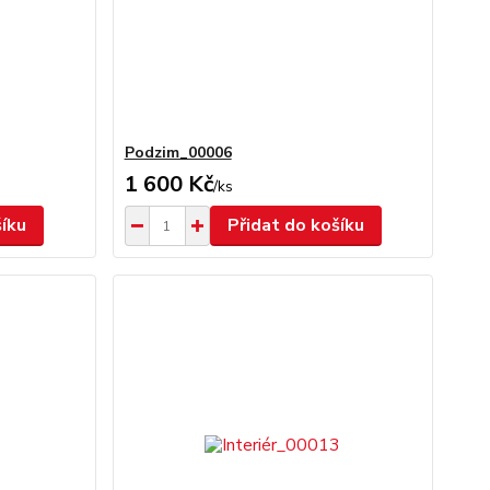
Podzim_00006
1 600 Kč
/
ks
šíku
Přidat do košíku