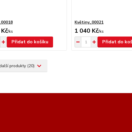
_00018
Květiny_00021
 Kč
1 040 Kč
/
ks
/
ks
Přidat do košíku
Přidat do ko
další produkty (20)