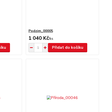
Podzim_00005
1 040 Kč
/
ks
šíku
Přidat do košíku