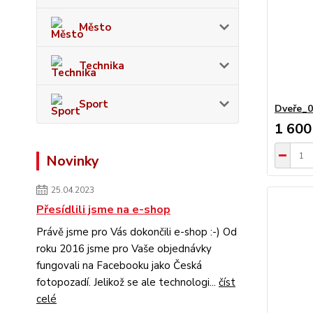
Město
Technika
Sport
Dveře_
1 600
Novinky
25.04.2023
Přesídlili jsme na e-shop
Právě jsme pro Vás dokončili e-shop :-) Od
roku 2016 jsme pro Vaše objednávky
fungovali na Facebooku jako Česká
fotopozadí. Jelikož se ale technologi...
číst
celé