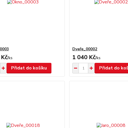
0003
Dveře_00002
 Kč
1 040 Kč
/
ks
/
ks
Přidat do košíku
Přidat do ko