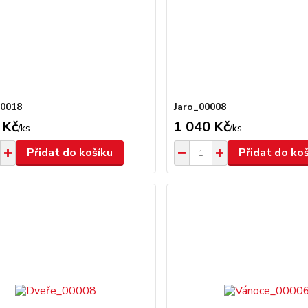
00018
Jaro_00008
 Kč
1 040 Kč
/
ks
/
ks
Přidat do košíku
Přidat do ko