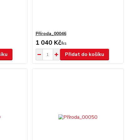
Příroda_00046
1 040 Kč
/
ks
šíku
Přidat do košíku