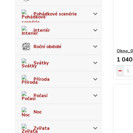
Pohádkové scenérie
Interiér
Roční období
Okno_0
1 040
Svátky
Příroda
Počasí
Noc
Zvířata