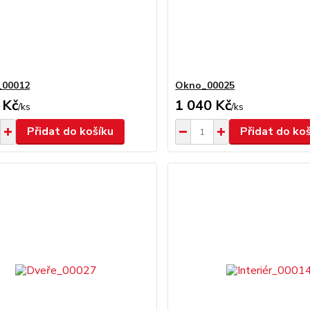
_00012
Okno_00025
 Kč
1 040 Kč
/
ks
/
ks
Přidat do košíku
Přidat do ko