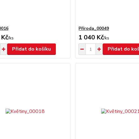
0016
Příroda_00049
 Kč
1 040 Kč
/
ks
/
ks
Přidat do košíku
Přidat do ko