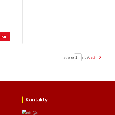
šíku
strana
z 39
další
Kontakty