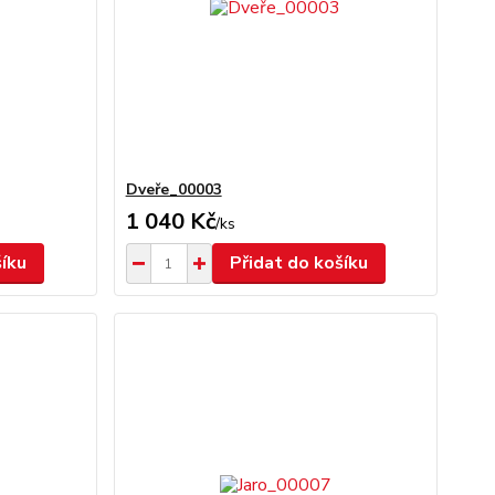
Dveře_00003
1 040 Kč
/
ks
šíku
Přidat do košíku