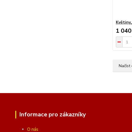
Květiny
1 040
Načíst 
Informace pro zákazníky
O nás