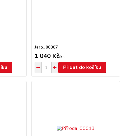
Jaro_00007
1 040 Kč
/
ks
šíku
Přidat do košíku