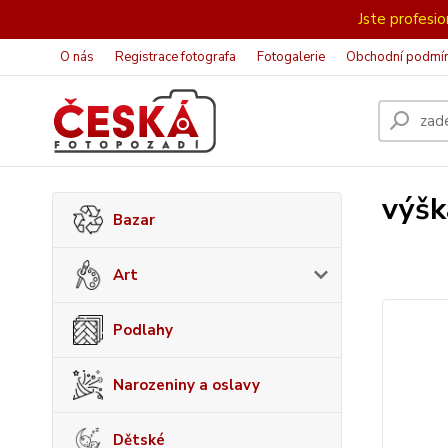
Jste profesion
O nás
Registrace fotografa
Fotogalerie
Obchodní podmí
výšk
Bazar
Art
Podlahy
Narozeniny a oslavy
Dětské