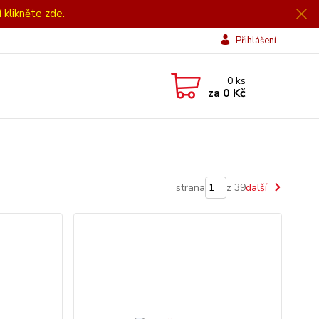
í klikněte zde.
Přihlášení
0
ks
za
0 Kč
strana
z 39
další