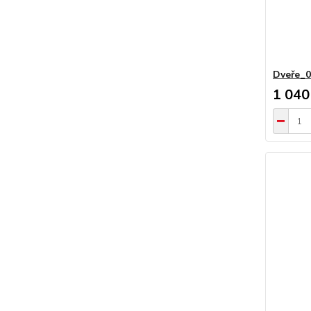
Dveře_
1 040