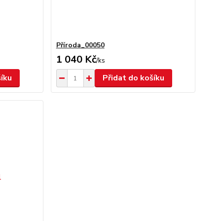
Příroda_00050
1 040 Kč
/
ks
šíku
Přidat do košíku