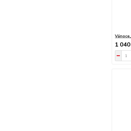
Vánoce
1 040