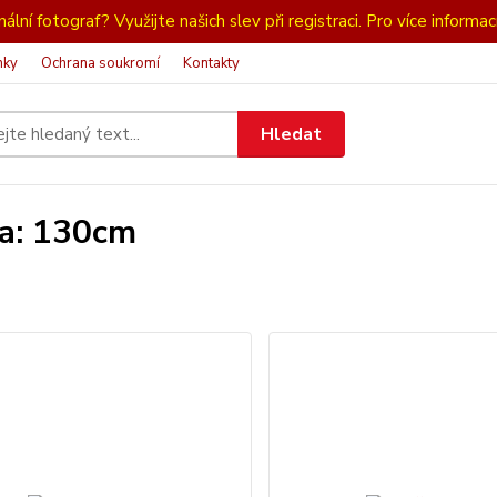
ální fotograf? Využijte našich slev při registraci. Pro více informac
nky
Ochrana soukromí
Kontakty
Hledat
a: 130cm