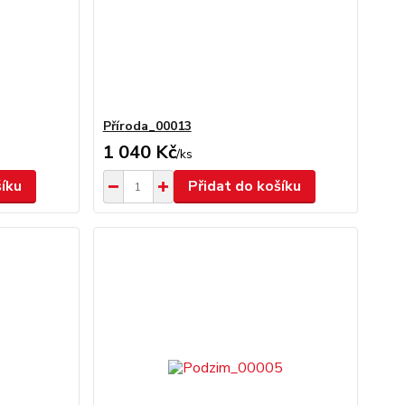
Příroda_00013
1 040 Kč
/
ks
šíku
Přidat do košíku