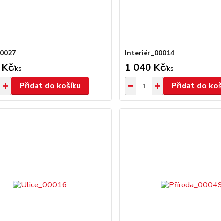
00027
Interiér_00014
 Kč
1 040 Kč
/
ks
/
ks
Přidat do košíku
Přidat do ko