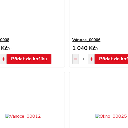
00008
Vánoce_00006
 Kč
1 040 Kč
/
ks
/
ks
Přidat do košíku
Přidat do ko